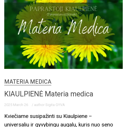
MATERIA MEDICA
KIAULPIENĖ Materia medica
2025 March 26
/ author Sigita GYVA
Kviečiame susipažinti su Kiaulpiene –
universaliu ir gyvybingu augalu, kuris nuo seno