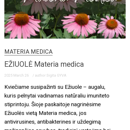
MATERIA MEDICA
EŽIUOLĖ Materia medica
2025 March 26
/ author Sigita GYVA
Kviečiame susipažinti su Ežiuole – augalu,
kuris pelnytai vadinamas natūraliu imuniteto
stiprintoju. Šioje paskaitoje nagrinėsime
Ežiuolės vietą Materia medica, jos
antivirusines, antibakterines ir uždegimą