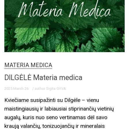
MATERIA MEDICA
DILGĖLĖ Materia medica
2025 March 26
/ author Sigita GYVA
Kviečiame susipažinti su Dilgėle – vienu
maistingiausių ir labiausiai stiprinančių vietinių
augalų, kuris nuo seno vertinamas dėl savo
kraują valančių, tonizuojančių ir mineralais