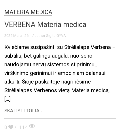
MATERIA MEDICA
VERBENA Materia medica
2025 March 26
/ author Sigita GYVA
Kviečiame susipažinti su Strėlialape Verbena –
subtiliu, bet galingu augalu, nuo seno
naudojamu nervų sistemos stiprinimui,
virškinimo gerinimui ir emociniam balansui
atkurti. Šioje paskaitoje nagrinėsime
Strėlialapės Verbenos vietą Materia medica,
[…]
SKAITYTI TOLIAU
0
/
114