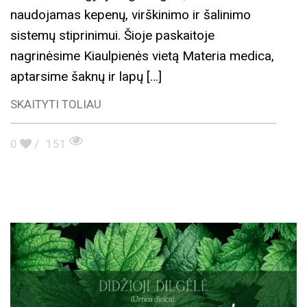
naudojamas kepenų, virškinimo ir šalinimo
sistemų stiprinimui. Šioje paskaitoje
nagrinėsime Kiaulpienės vietą Materia medica,
aptarsime šaknų ir lapų […]
SKAITYTI TOLIAU
0
/
151