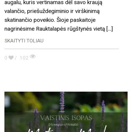
augalu, kuris vertinamas dėl savo kraują
valančio, priešuždegiminio ir virškinimą
skatinančio poveikio. Šioje paskaitoje
nagrinėsime Rauktalapės rūgštynės vietą […]
SKAITYTI TOLIAU
0
/
102