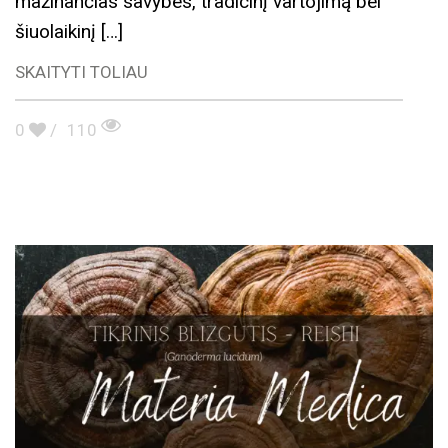
mažinančias savybes, tradicinį vartojimą bei
šiuolaikinį […]
SKAITYTI TOLIAU
0
/
110