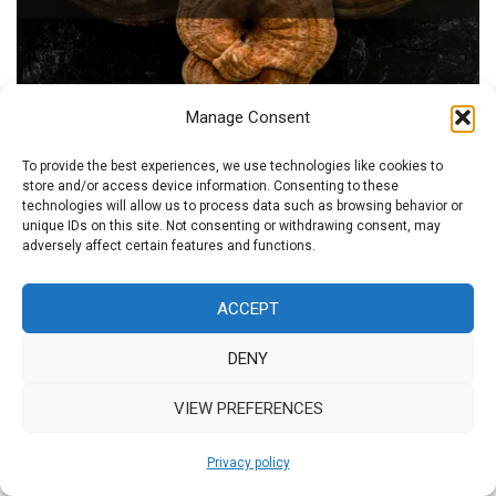
Manage Consent
MATERIA MEDICA
To provide the best experiences, we use technologies like cookies to
store and/or access device information. Consenting to these
REISHI Materia medica
technologies will allow us to process data such as browsing behavior or
unique IDs on this site. Not consenting or withdrawing consent, may
adversely affect certain features and functions.
2025 March 26
/ author Sigita GYVA
Kviečiame susipažinti su Reishi – garsiuoju
ACCEPT
nemirtingumo grybu, tūkstantmečius naudotą
DENY
Rytų medicinoje sveikatai stiprinti ir gyvybinei
energijai palaikyti. Šioje paskaitoje
VIEW PREFERENCES
nagrinėsime Reishi vietą Materia medica, jo
adaptogenines, imunitetą stiprinančias bei […]
Privacy policy