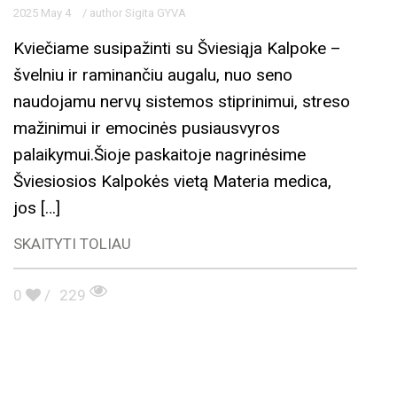
2025 May 4
/ author Sigita GYVA
Kviečiame susipažinti su Šviesiąja Kalpoke –
švelniu ir raminančiu augalu, nuo seno
naudojamu nervų sistemos stiprinimui, streso
mažinimui ir emocinės pusiausvyros
palaikymui.Šioje paskaitoje nagrinėsime
Šviesiosios Kalpokės vietą Materia medica,
jos […]
SKAITYTI TOLIAU
0
/
229