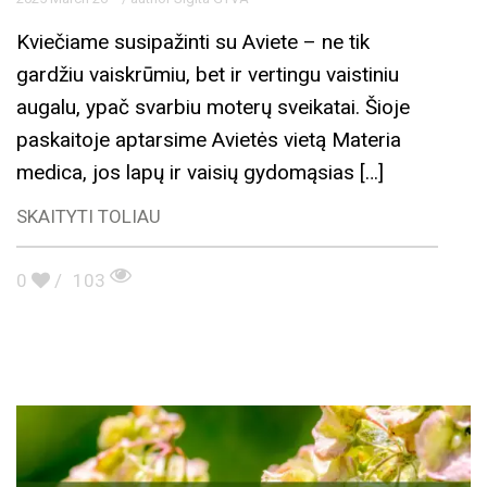
Kviečiame susipažinti su Aviete – ne tik
gardžiu vaiskrūmiu, bet ir vertingu vaistiniu
augalu, ypač svarbiu moterų sveikatai. Šioje
paskaitoje aptarsime Avietės vietą Materia
medica, jos lapų ir vaisių gydomąsias […]
SKAITYTI TOLIAU
0
/
103