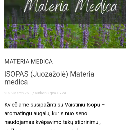
MATERIA MEDICA
ISOPAS (Juozažolė) Materia
medica
2025 March 26
/ author Sigita GYVA
Kviečiame susipažinti su Vaistiniu Isopu –
aromatingu augalu, kuris nuo seno
naudojamas kvėpavimo takų stiprinimui,