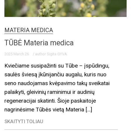
MATERIA MEDICA
TŪBĖ Materia medica
2025 March 26
/ author Sigita GYVA
Kviečiame susipažinti su Tūbe – įspūdingu,
saulės šviesą įkūnijančiu augalu, kuris nuo
seno naudojamas kvėpavimo takų sveikatai
palaikyti, gleivinių ramini­mui ir audinių
regeneracijai skatinti. Šioje paskaitoje
nagrinėsime Tūbės vietą Materia […]
SKAITYTI TOLIAU