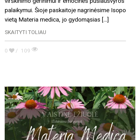
virškinimo gerinimui ir emocinės pusiausvyros
palaikymui. Šioje paskaitoje nagrinėsime Isopo
vietą Materia medica, jo gydomąsias […]
SKAITYTI TOLIAU
0
/
109