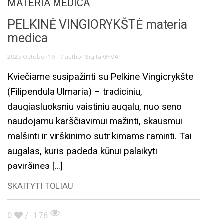
MATERIA MEDICA
PELKINĖ VINGIORYKŠTĖ materia
medica
2025 October 19
/ author Sigita GYVA
Kviečiame susipažinti su Pelkine Vingiorykšte
(Filipendula Ulmaria) – tradiciniu,
daugiasluoksniu vaistiniu augalu, nuo seno
naudojamu karščiavimui mažinti, skausmui
malšinti ir virškinimo sutrikimams raminti. Tai
augalas, kuris padeda kūnui palaikyti
paviršines […]
SKAITYTI TOLIAU
0
/
176