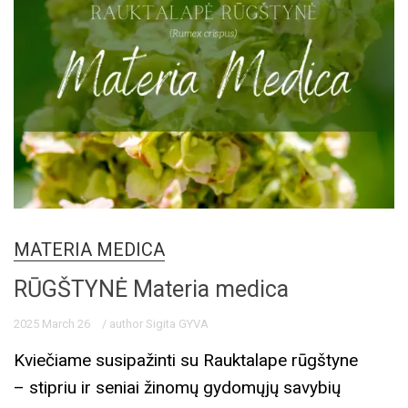
MATERIA MEDICA
RŪGŠTYNĖ Materia medica
2025 March 26
/ author Sigita GYVA
Kviečiame susipažinti su Rauktalape rūgštyne
– stipriu ir seniai žinomų gydomųjų savybių