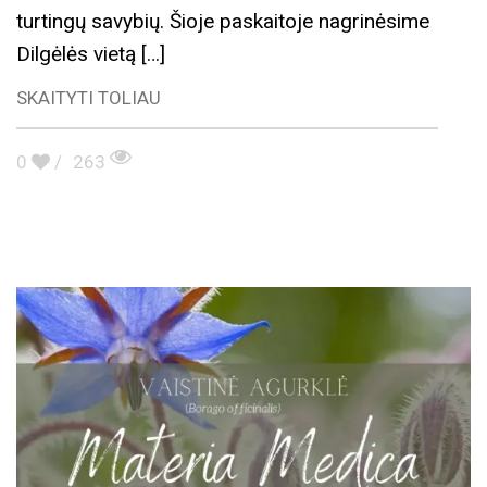
turtingų savybių. Šioje paskaitoje nagrinėsime
Dilgėlės vietą […]
SKAITYTI TOLIAU
0
/
263