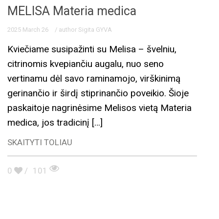
MELISA Materia medica
2025 March 26
/ author Sigita GYVA
Kviečiame susipažinti su Melisa – švelniu,
citrinomis kvepiančiu augalu, nuo seno
vertinamu dėl savo raminamojo, virškinimą
gerinančio ir širdį stiprinančio poveikio. Šioje
paskaitoje nagrinėsime Melisos vietą Materia
medica, jos tradicinį […]
SKAITYTI TOLIAU
0
/
101