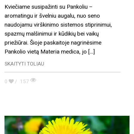
Kviečiame susipažinti su Pankoliu –
aromatingu ir švelniu augalu, nuo seno
naudojamu virškinimo sistemos stiprinimui,
spazmų malšinimui ir kūdikių bei vaikų
priežiūrai. Šioje paskaitoje nagrinėsime
Pankolio vietą Materia medica, jo […]
SKAITYTI TOLIAU
0
/
157