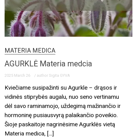
MATERIA MEDICA
AGURKLĖ Materia medcia
2025 March 26
/ author Sigita GYVA
Kviečiame susipažinti su Agurkle – drąsos ir
vidinės stiprybės augalu, nuo seno vertinamu
dėl savo raminamojo, uždegimą mažinančio ir
hormoninę pusiausvyrą palaikančio poveikio.
Šioje paskaitoje nagrinėsime Agurklės vietą
Materia medica, […]