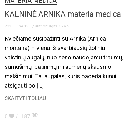
MATERIA MEDICA
KALNINĖ ARNIKA materia medica
2025 June 18
/ author Sigita GYVA
Kviečiame susipažinti su Arnika (Arnica
montana) – vienu iš svarbiausių žolinių
vaistinių augalų, nuo seno naudojamu traumų,
sumušimų, patinimų ir raumenų skausmo
malšinimui. Tai augalas, kuris padeda kūnui
atsigauti po […]
SKAITYTI TOLIAU
0
/
187