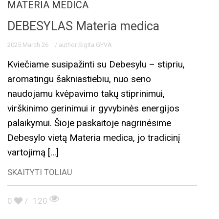
MATERIA MEDICA
DEBESYLAS Materia medica
2025 March 26
/ author Sigita GYVA
Kviečiame susipažinti su Debesylu – stipriu,
aromatingu šakniastiebiu, nuo seno
naudojamu kvėpavimo takų stiprinimui,
virškinimo gerinimui ir gyvybinės energijos
palaikymui. Šioje paskaitoje nagrinėsime
Debesylo vietą Materia medica, jo tradicinį
vartojimą […]
SKAITYTI TOLIAU
0
/
120