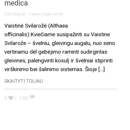
medica
2025 May 26
/ author Sigita GYVA
Vaistinė Svilarožė (Althaea
officinalis):Kviečiame susipažinti su Vaistine
Svilarože – švelniu, gleivingu augalu, nuo seno
vertinamu dėl gebėjimo raminti sudirgintas
gleivines, palengvinti kosulį ir švelniai stiprinti
virškinimo bei šalinimo sistemas. Šioje […]
SKAITYTI TOLIAU
0
/
190