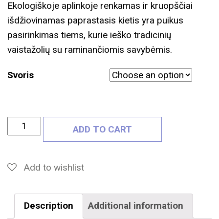
Ekologiškoje aplinkoje renkamas ir kruopščiai
išdžiovinamas paprastasis kietis yra puikus
pasirinkimas tiems, kurie ieško tradicinių
vaistažolių su raminančiomis savybėmis.
Svoris
D
ADD TO CART
Ž
I
O
Add to wishlist
V
I
Description
Additional information
N