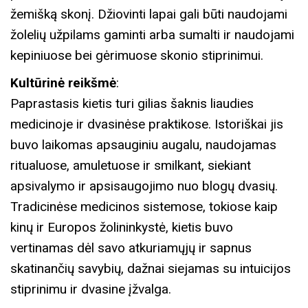
žemišką skonį. Džiovinti lapai gali būti naudojami
žolelių užpilams gaminti arba sumalti ir naudojami
kepiniuose bei gėrimuose skonio stiprinimui.
Kultūrinė reikšmė
:
Paprastasis kietis turi gilias šaknis liaudies
medicinoje ir dvasinėse praktikose. Istoriškai jis
buvo laikomas apsauginiu augalu, naudojamas
ritualuose, amuletuose ir smilkant, siekiant
apsivalymo ir apsisaugojimo nuo blogų dvasių.
Tradicinėse medicinos sistemose, tokiose kaip
kinų ir Europos žolininkystė, kietis buvo
vertinamas dėl savo atkuriamųjų ir sapnus
skatinančių savybių, dažnai siejamas su intuicijos
stiprinimu ir dvasine įžvalga.