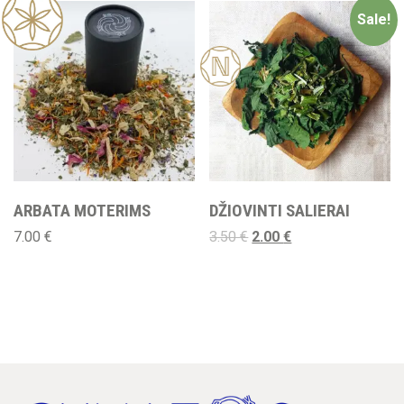
Sale!
New
ARBATA MOTERIMS
DŽIOVINTI SALIERAI
7.00
€
3.50
€
2.00
€