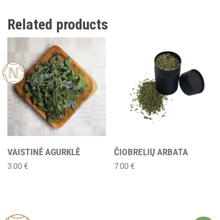
Related products
New
VAISTINĖ AGURKLĖ
ČIOBRELIŲ ARBATA
3.00
€
7.00
€