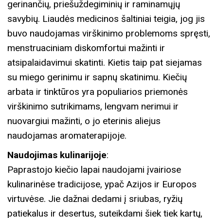
gerinančių, priešuždegiminių ir raminamųjų
t
savybių. Liaudės medicinos šaltiniai teigia, jog jis
y
buvo naudojamas virškinimo problemoms spręsti,
menstruaciniam diskomfortui mažinti ir
atsipalaidavimui skatinti. Kietis taip pat siejamas
su miego gerinimu ir sapnų skatinimu. Kiečių
arbata ir tinktūros yra populiarios priemonės
virškinimo sutrikimams, lengvam nerimui ir
nuovargiui mažinti, o jo eterinis aliejus
naudojamas aromaterapijoje.
Naudojimas kulinarijoje
:
Paprastojo kiečio lapai naudojami įvairiose
kulinarinėse tradicijose, ypač Azijos ir Europos
virtuvėse. Jie dažnai dedami į sriubas, ryžių
patiekalus ir desertus, suteikdami šiek tiek kartų,