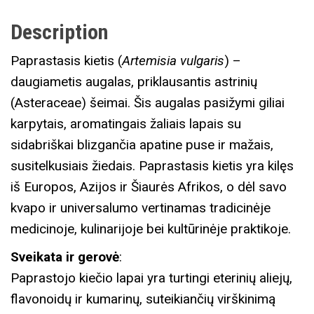
T
Description
A
S
Paprastasis kietis (
Artemisia vulgaris
) –
K
daugiametis augalas, priklausantis astrinių
I
(Asteraceae) šeimai. Šis augalas pasižymi giliai
E
karpytais, aromatingais žaliais lapais su
T
sidabriškai blizgančia apatine puse ir mažais,
I
susitelkusiais žiedais. Paprastasis kietis yra kilęs
S
iš Europos, Azijos ir Šiaurės Afrikos, o dėl savo
q
kvapo ir universalumo vertinamas tradicinėje
u
medicinoje, kulinarijoje bei kultūrinėje praktikoje.
a
Sveikata ir gerovė
:
n
Paprastojo kiečio lapai yra turtingi eterinių aliejų,
t
flavonoidų ir kumarinų, suteikiančių virškinimą
i